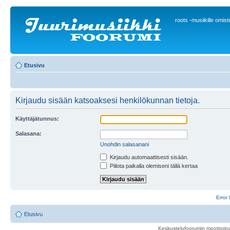
roots -musiikille omis
Etusivu
Kirjaudu sisään katsoaksesi henkilökunnan tietoja.
Käyttäjätunnus:
Salasana:
Unohdin salasanani
Kirjaudu automaattisesti sisään.
Piilota paikalla olemiseni tällä kertaa
Error 
Etusivu
Keskustelufoorumin moottorina