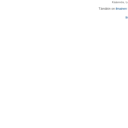
Käännös, Lu
Tämäkin on
ilmainen
Il