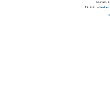
Käännös, Lu
Tämäkin on
ilmainen
Il