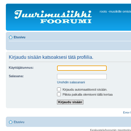
roots -musiikille omis
Etusivu
Kirjaudu sisään katsoaksesi tätä profiilia.
Käyttäjätunnus:
Salasana:
Unohdin salasanani
Kirjaudu automaattisesti sisään.
Piilota paikalla olemiseni tällä kertaa
Error 
Etusivu
Keskustelufoorumin moottorina