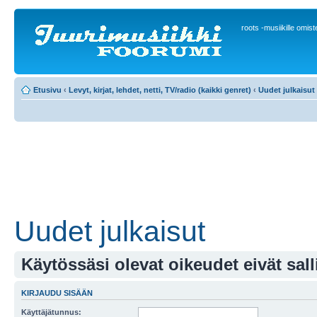
roots -musiikille omis
Etusivu
‹
Levyt, kirjat, lehdet, netti, TV/radio (kaikki genret)
‹
Uudet julkaisut
Uudet julkaisut
Käytössäsi olevat oikeudet eivät sall
KIRJAUDU SISÄÄN
Käyttäjätunnus: