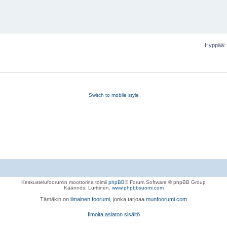
Hyppää:
Switch to mobile style
Keskustelufoorumin moottorina toimii
phpBB
® Forum Software © phpBB Group
Käännös, Lurttinen,
www.phpbbsuomi.com
Tämäkin on
ilmainen foorumi
, jonka tarjoaa
munfoorumi.com
Ilmoita asiaton sisältö