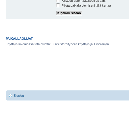
Kirjaudu automaattisesti sisään.
Piilota paikalla olemiseni tällä kertaa
PAIKALLAOLIJAT
Käyttäjiä lukemassa tätä aluetta: Ei rekisteröityneitä käyttäjiä ja 1 vierailijaa
Etusivu