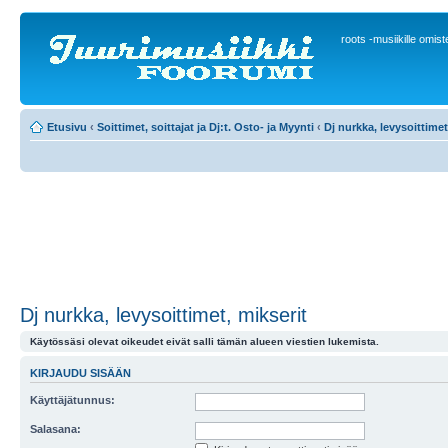
roots -musiikille omis
Etusivu
‹
Soittimet, soittajat ja Dj:t. Osto- ja Myynti
‹
Dj nurkka, levysoittimet
Dj nurkka, levysoittimet, mikserit
Käytössäsi olevat oikeudet eivät salli tämän alueen viestien lukemista.
KIRJAUDU SISÄÄN
Käyttäjätunnus:
Salasana: