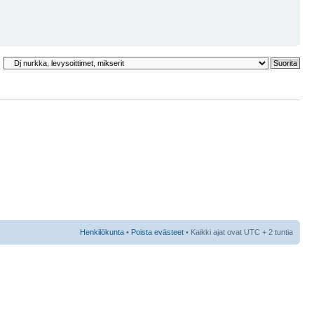
Henkilökunta
•
Poista evästeet
• Kaikki ajat ovat UTC + 2 tuntia