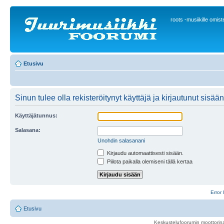
roots -musiikille omis
Etusivu
Sinun tulee olla rekisteröitynyt käyttäjä ja kirjautunut sis
Käyttäjätunnus:
Salasana:
Unohdin salasanani
Kirjaudu automaattisesti sisään.
Piilota paikalla olemiseni tällä kertaa
Error 
Etusivu
Keskustelufoorumin moottorina