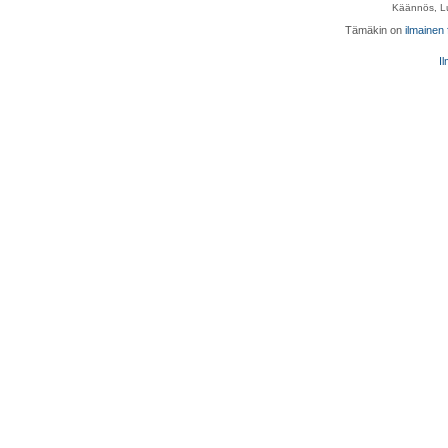
Käännös, Lu
Tämäkin on
ilmainen
Il