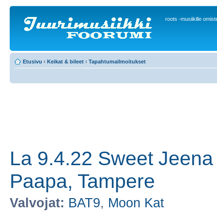
roots -musiikille omis
Etusivu
‹
Keikat & bileet
‹
Tapahtumailmoitukset
La 9.4.22 Sweet Jeena
Paapa, Tampere
Valvojat:
BAT9
,
Moon Kat